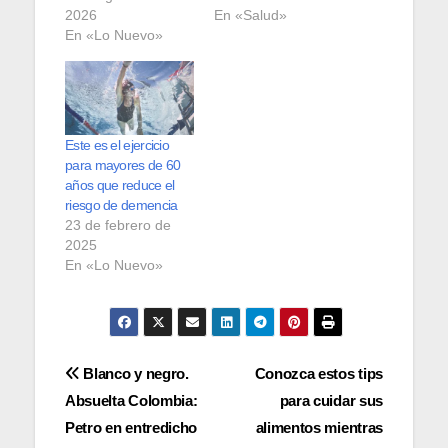
2026
En «Salud»
En «Lo Nuevo»
Este es el ejercicio
para mayores de 60
años que reduce el
riesgo de demencia
23 de febrero de
2025
En «Lo Nuevo»
Navegación
Blanco y negro.
Conozca estos tips
Absuelta Colombia:
para cuidar sus
de
Petro en entredicho
alimentos mientras