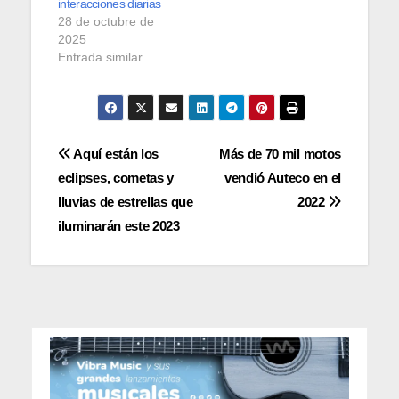
interacciones diarias
28 de octubre de
2025
Entrada similar
Navegación
Aquí están los
Más de 70 mil motos
eclipses, cometas y
vendió Auteco en el
de
lluvias de estrellas que
2022
entradas
iluminarán este 2023