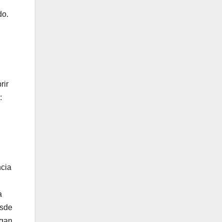
do.
rir
:
ncia
a
esde
egan