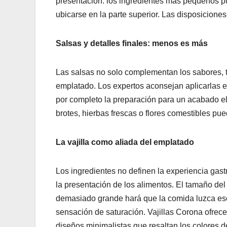
presentación: los ingredientes más pequeños p
ubicarse en la parte superior. Las disposicione
Salsas y detalles finales: menos es más
Las salsas no solo complementan los sabores, 
emplatado. Los expertos aconsejan aplicarlas e
por completo la preparación para un acabado ele
brotes, hierbas frescas o flores comestibles pued
La vajilla como aliada del emplatado
Los ingredientes no definen la experiencia gastr
la presentación de los alimentos. El tamaño del
demasiado grande hará que la comida luzca e
sensación de saturación. Vajillas Corona ofrec
diseños minimalistas que resaltan los colores d