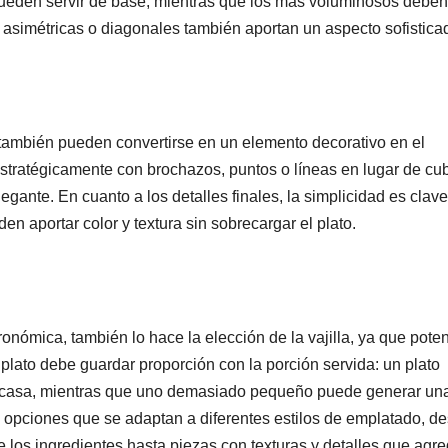
ueden servir de base, mientras que los más voluminosos deben
s asimétricas o diagonales también aportan un aspecto sofistica
también pueden convertirse en un elemento decorativo en el
stratégicamente con brochazos, puntos o líneas en lugar de cub
gante. En cuanto a los detalles finales, la simplicidad es clave
en aportar color y textura sin sobrecargar el plato.
onómica, también lo hace la elección de la vajilla, ya que pote
 plato debe guardar proporción con la porción servida: un plato
scasa, mientras que uno demasiado pequeño puede generar un
e opciones que se adaptan a diferentes estilos de emplatado, d
e los ingredientes hasta piezas con texturas y detalles que agr