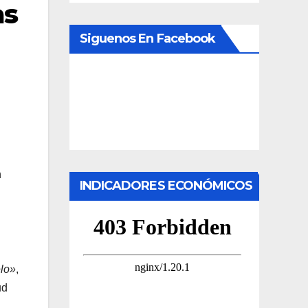
as
Siguenos En Facebook
n
INDICADORES ECONÓMICOS
elo»
,
ud