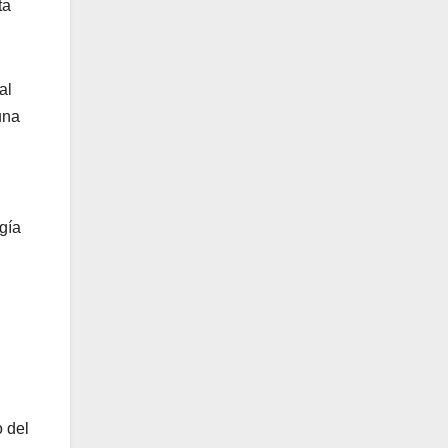
ta
al
una
gía
o del