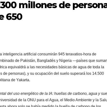
300 millones de person
de 650
 inteligencia artificial consumirán 945 teravatios-hora de
l combinado de Pakistán, Bangladés y Nigeria —países que suma
rica equivaldrá a las necesidades básicas de agua de toda la
s de personas), y su ocupación del suelo superará los 14.500
litana de Yakarta.
tal del uso energético de la IA: huellas de carbono, agua y su
 Universidad de la ONU para el Agua, el Medio Ambiente y la Sal
ta ahora solo se había medido la huella de carbono de los