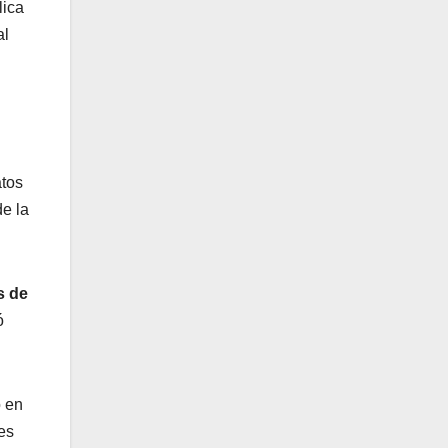
lica
al
atos
e la
s de
ó
o en
es