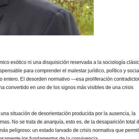
co exótico ni una disquisición reservada a la sociología clásic
dispensable para comprender el malestar jurídico, político y socia
 entero. El desorden normativo —esa proliferación contradictor
a convertido en uno de los signos más visibles de una crisis
una situación de desorientación producida por la ausencia, la
mas. No se trata de anarquía, esto es, de la desaparición total 
 más peligroso: un estado larvado de crisis normativa que permit
iosamente los fundamentos de la convivencia.