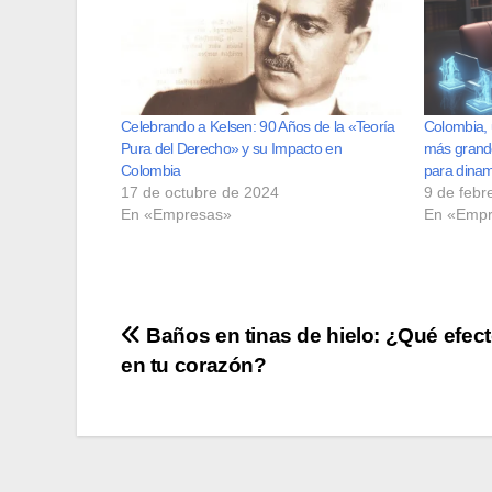
Celebrando a Kelsen: 90 Años de la «Teoría
Colombia, 
Pura del Derecho» y su Impacto en
más grande
Colombia
para dinam
17 de octubre de 2024
9 de febr
En «Empresas»
En «Empr
Navegación
Baños en tinas de hielo: ¿Qué efect
en tu corazón?
de
entradas