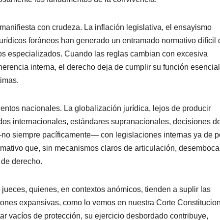
manifiesta con crudeza. La inflación legislativa, el ensayismo
jurídicos foráneos han generado un entramado normativo difícil 
cos especializados. Cuando las reglas cambian con excesiva
herencia interna, el derecho deja de cumplir su función esencial
timas.
tos nacionales. La globalización jurídica, lejos de producir
ados internacionales, estándares supranacionales, decisiones d
o siempre pacíficamente— con legislaciones internas ya de po
rmativo que, sin mecanismos claros de articulación, desemboca
o de derecho.
 jueces, quienes, en contextos anómicos, tienden a suplir las
ciones expansivas, como lo vemos en nuestra Corte Constitucion
tar vacíos de protección, su ejercicio desbordado contribuye,