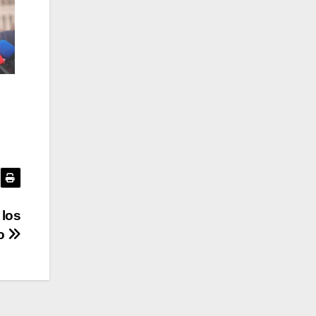
 los
go