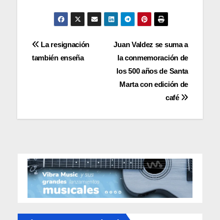
Navegación
La resignación
Juan Valdez se suma a
también enseña
la conmemoración de
de
los 500 años de Santa
entradas
Marta con edición de
café