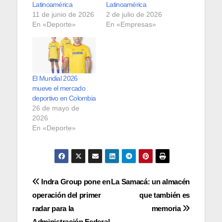
Latinoamérica
Latinoamérica
11 de junio de 2026
2 de julio de 2026
En «Deporte»
En «Empresas»
El Mundial 2026
mueve el mercado
deportivo en Colombia
26 de mayo de
2026
En «Deporte»
Navegación
Indra Group pone en
La Samacá: un almacén
operación del primer
que también es
de
radar para la
memoria
Administración Federal