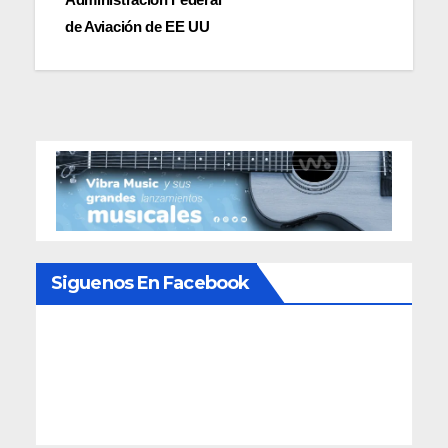
entradas
de Aviación de EE UU
Siguenos En Facebook