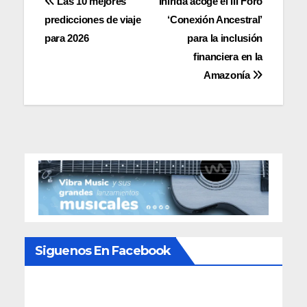
Navegación
Las 10 mejores
Inírida acoge el III Foro
predicciones de viaje
‘Conexión Ancestral’
de
para 2026
para la inclusión
entradas
financiera en la
Amazonía
Siguenos En Facebook