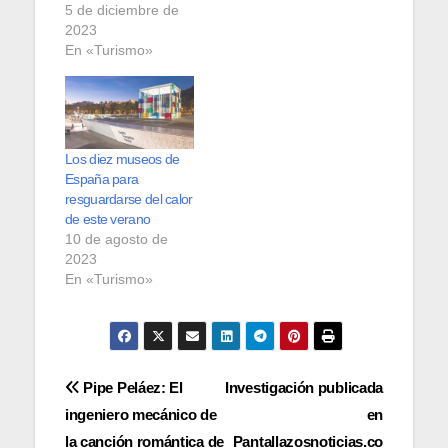
5 de diciembre de
2023
En «Turismo»
Los diez museos de
España para
resguardarse del calor
de este verano
10 de agosto de
2023
En «Turismo»
Navegación
Pipe Peláez: El
Investigación publicada
ingeniero mecánico de
en
de
la canción romántica de
Pantallazosnoticias.co