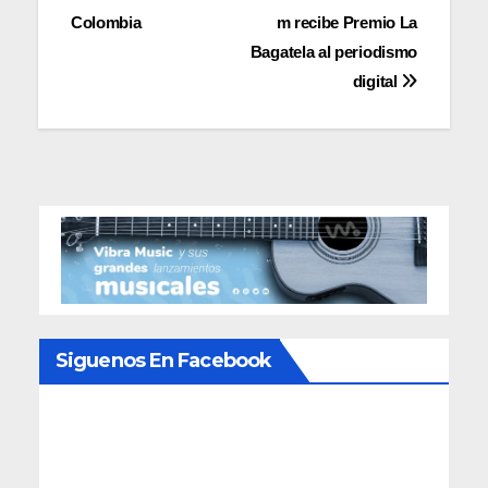
entradas
Colombia
m recibe Premio La
Bagatela al periodismo
digital
Siguenos En Facebook