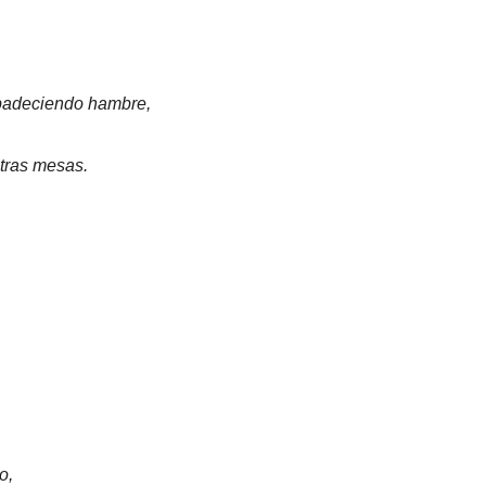
padeciendo hambre,
stras mesas.
o,