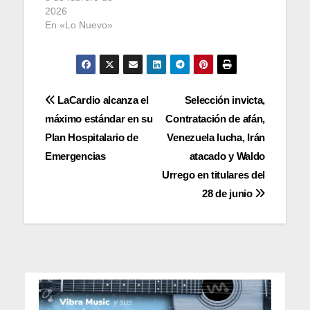
2026
En «Lo Nuevo»
Navegación
LaCardio alcanza el
Selección invicta,
máximo estándar en su
Contratación de afán,
de
Plan Hospitalario de
Venezuela lucha, Irán
entradas
Emergencias
atacado y Waldo
Urrego en titulares del
28 de junio