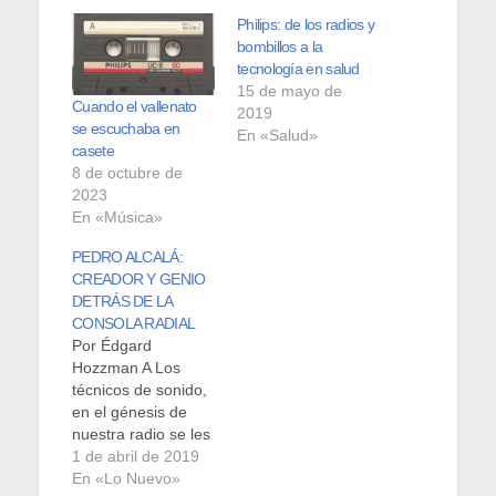
Philips: de los radios y
bombillos a la
tecnología en salud
15 de mayo de
Cuando el vallenato
2019
se escuchaba en
En «Salud»
casete
8 de octubre de
2023
En «Música»
PEDRO ALCALÁ:
CREADOR Y GENIO
DETRÁS DE LA
CONSOLA RADIAL
Por Édgard
Hozzman A Los
técnicos de sonido,
en el génesis de
nuestra radio se les
conocían como
1 de abril de 2019
consoletistas, más
En «Lo Nuevo»