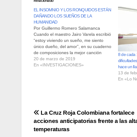
Relacionado
EL INSOMNIO Y LOS RONQUIDOS ESTÁN
DAÑANDO LOS SUEÑOS DE LA
HUMANIDAD
Por Guillermo Romero Salamanca
Cuando el maestro Jairo Varela escribió
“estoy viviendo un sueño, me siento
único dueño, del amor”, en su cuaderno
de composiciones la mejor canción
8 de cada 
salsera de Colombia, “Nuestro sueño”
20 de marzo de 2019
dificultad
no se imaginó que treinta años
En «INVESTIGACIONES»
hace un ll
después, sus compatriotas no pudieran
13 de feb
dormir. Según la Asociación Colombiana
En «Lo N
de…
Navegación
La Cruz Roja Colombiana fortalece
acciones anticipatorias frente a las alt
de
temperaturas