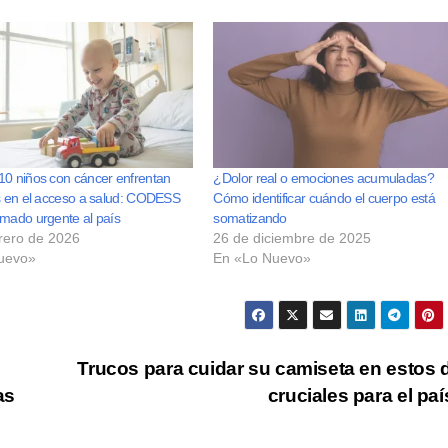
10 niños con cáncer enfrentan
¿Dolor real o emociones acumuladas?
es en el acceso a salud: CODESS
Cómo identificar cuándo el cuerpo está
amado urgente al país
somatizando
rero de 2026
26 de diciembre de 2025
uevo»
En «Lo Nuevo»
Trucos para cuidar su camiseta en estos 
as
cruciales para el pa