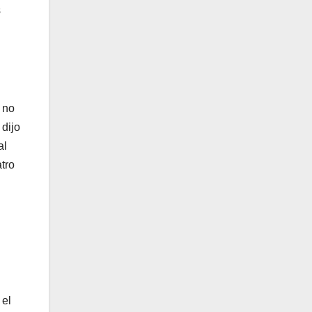
s
 no
 dijo
al
tro
 el