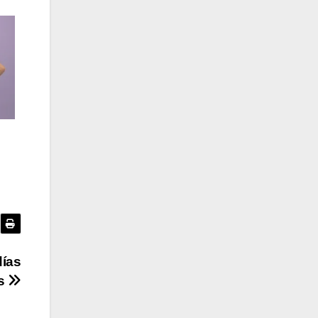
días
ís