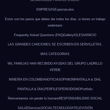
EMPRESAS
Espectaculos
Estos son los pasos que debes dar todos los días, si tienes un trabajo
sedentario
Frequently Asked Questions (FAQ)
Gallery
IGLESIA
INICIO
LAS GRANDES CANCIONES SE ESCRIBEN EN SERVILLETAS.
MAS CATEGORIAS
MIL FAMILIAS HAN RECIBIDO AYUDAS DEL GRUPO LADRILLO
VERDE
MINERÍA EN COLOMBIA
NOTICIAS
OPINION
PANTALLA & DIAL
PANTALLA & DIAL
PERFILES
PERIODISMO
Portfolio
Reinventarnos sin perder lo humano
RESPONSABILIDAD SOCIAL
SALUD
Services
SOCIAL
TECNOLOGÍA
TELEVISIÓN