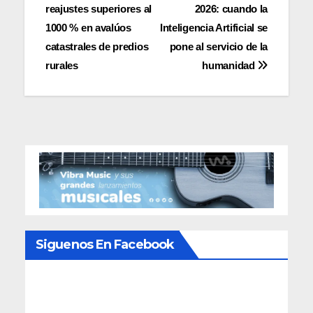
reajustes superiores al
2026: cuando la
de
1000 % en avalúos
Inteligencia Artificial se
entradas
catastrales de predios
pone al servicio de la
rurales
humanidad
Siguenos En Facebook