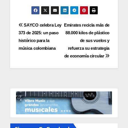
Navegación
SAYCO celebra Ley
Emirates recicla más de
373 de 2025: un paso
88.000 kilos de plástico
de
histórico para la
de sus vuelos y
entradas
música colombiana
refuerza su estrategia
de economía circular