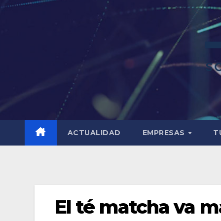
ACTUALIDAD
EMPRESAS
T
El té matcha va m