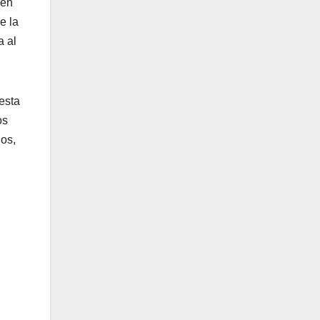
gen
e la
a al
esta
os
os,