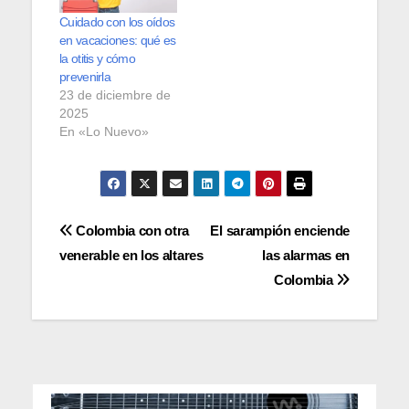
Cuidado con los oídos
en vacaciones: qué es
la otitis y cómo
prevenirla
23 de diciembre de
2025
En «Lo Nuevo»
Navegación
Colombia con otra
El sarampión enciende
venerable en los altares
las alarmas en
de
Colombia
entradas