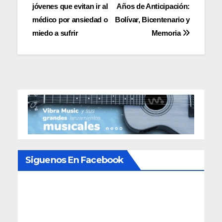
jóvenes que evitan ir al
Años de Anticipación:
de
médico por ansiedad o
Bolívar, Bicentenario y
entradas
miedo a sufrir
Memoria
Siguenos En Facebook