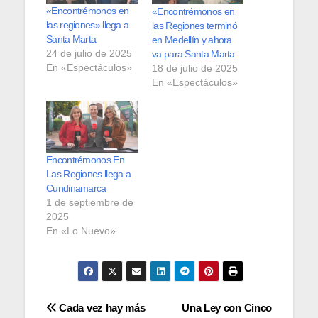
«Encontrémonos en
«Encontrémonos en
las regiones» llega a
las Regiones terminó
Santa Marta
en Medellín y ahora
24 de julio de 2025
va para Santa Marta
En «Espectáculos»
18 de julio de 2025
En «Espectáculos»
Encontrémonos En
Las Regiones llega a
Cundinamarca
1 de septiembre de
2025
En «Lo Nuevo»
Navegación
Cada vez hay más
Una Ley con Cinco