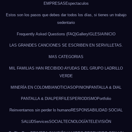
EMPRESAS
Espectaculos
Estos son los pasos que debes dar todos los días, si tienes un trabajo
sedentario
Frequently Asked Questions (FAQ)
Gallery
IGLESIA
INICIO
LAS GRANDES CANCIONES SE ESCRIBEN EN SERVILLETAS.
MAS CATEGORIAS
MIL FAMILIAS HAN RECIBIDO AYUDAS DEL GRUPO LADRILLO
VERDE
MINERÍA EN COLOMBIA
NOTICIAS
OPINION
PANTALLA & DIAL
PANTALLA & DIAL
PERFILES
PERIODISMO
Portfolio
Reinventarnos sin perder lo humano
RESPONSABILIDAD SOCIAL
SALUD
Services
SOCIAL
TECNOLOGÍA
TELEVISIÓN