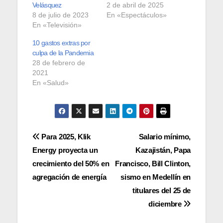
Velásquez
2 de abril de 2025
8 de julio de 2023
En «Espectáculos»
En «Televisión»
10 gastos extras por
culpa de la Pandemia
28 de febrero de
2021
En «Salud»
Navegación
Para 2025, Klik
Salario mínimo,
Energy proyecta un
Kazajistán, Papa
de
crecimiento del 50% en
Francisco, Bill Clinton,
entradas
agregación de energía
sismo en Medellín en
titulares del 25 de
diciembre