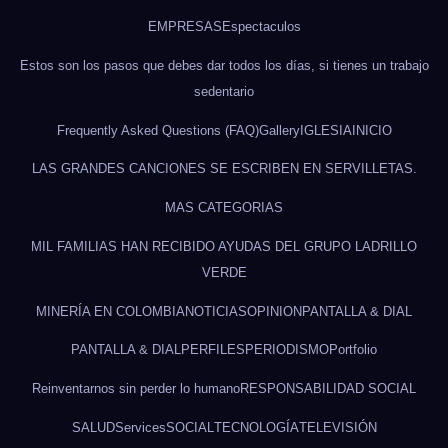
EMPRESAS
Espectaculos
Estos son los pasos que debes dar todos los días, si tienes un trabajo
sedentario
Frequently Asked Questions (FAQ)
Gallery
IGLESIA
INICIO
LAS GRANDES CANCIONES SE ESCRIBEN EN SERVILLETAS.
MAS CATEGORIAS
MIL FAMILIAS HAN RECIBIDO AYUDAS DEL GRUPO LADRILLO
VERDE
MINERÍA EN COLOMBIA
NOTICIAS
OPINION
PANTALLA & DIAL
PANTALLA & DIAL
PERFILES
PERIODISMO
Portfolio
Reinventarnos sin perder lo humano
RESPONSABILIDAD SOCIAL
SALUD
Services
SOCIAL
TECNOLOGÍA
TELEVISIÓN