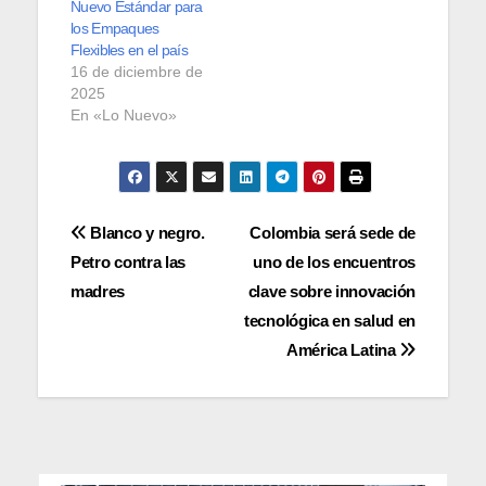
Nuevo Estándar para
los Empaques
Flexibles en el país
16 de diciembre de
2025
En «Lo Nuevo»
Navegación
Blanco y negro.
Colombia será sede de
Petro contra las
uno de los encuentros
de
madres
clave sobre innovación
entradas
tecnológica en salud en
América Latina