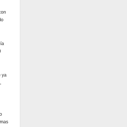
con
do
ía
0
e ya
,
o
ramas