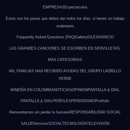
EMPRESAS
Espectaculos
Estos son los pasos que debes dar todos los días, si tienes un trabajo
sedentario
Frequently Asked Questions (FAQ)
Gallery
IGLESIA
INICIO
LAS GRANDES CANCIONES SE ESCRIBEN EN SERVILLETAS.
MAS CATEGORIAS
MIL FAMILIAS HAN RECIBIDO AYUDAS DEL GRUPO LADRILLO
VERDE
MINERÍA EN COLOMBIA
NOTICIAS
OPINION
PANTALLA & DIAL
PANTALLA & DIAL
PERFILES
PERIODISMO
Portfolio
Reinventarnos sin perder lo humano
RESPONSABILIDAD SOCIAL
SALUD
Services
SOCIAL
TECNOLOGÍA
TELEVISIÓN