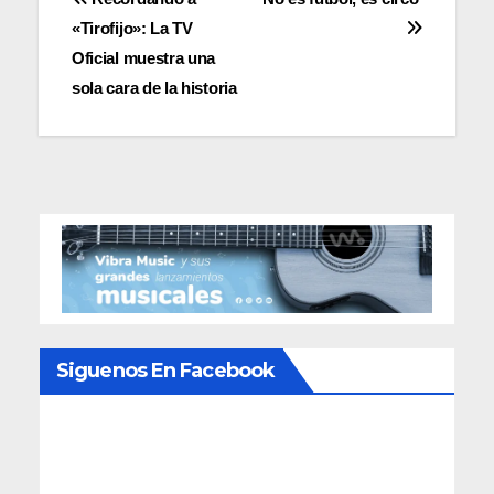
Navegación
«Tirofijo»: La TV
de
Oficial muestra una
entradas
sola cara de la historia
Siguenos En Facebook