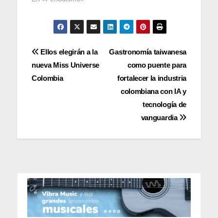
Navegación
Ellos elegirán a la
Gastronomía taiwanesa
nueva Miss Universe
como puente para
de
Colombia
fortalecer la industria
entradas
colombiana con IA y
tecnología de
vanguardia