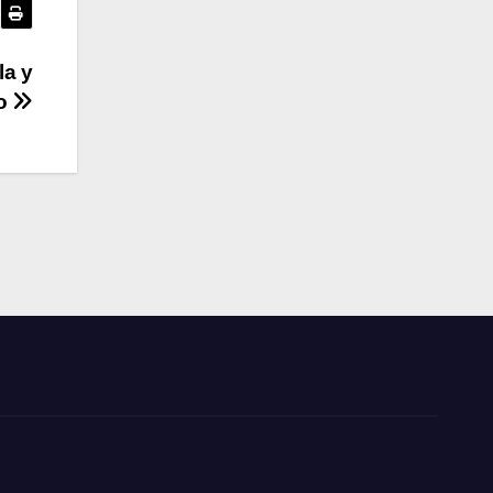
la y
io