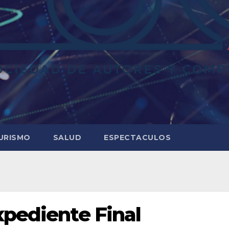
URISMO
SALUD
ESPECTACULOS
xpediente Final