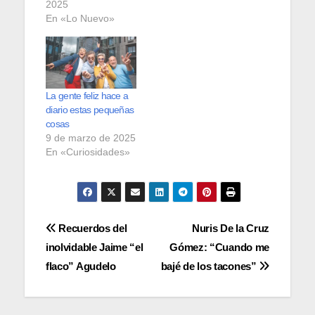
2025
En «Lo Nuevo»
La gente feliz hace a
diario estas pequeñas
cosas
9 de marzo de 2025
En «Curiosidades»
Navegación
Recuerdos del
Nuris De la Cruz
inolvidable Jaime “el
Gómez: “Cuando me
de
flaco” Agudelo
bajé de los tacones”
entradas