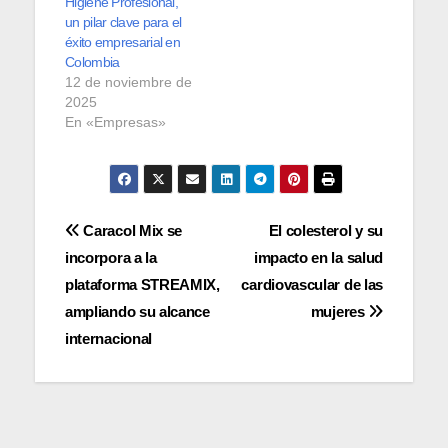
Higiene Profesional,
un pilar clave para el
éxito empresarial en
Colombia
12 de noviembre de
2025
En «Empresas»
Navegación
Caracol Mix se
El colesterol y su
incorpora a la
impacto en la salud
de
plataforma STREAMIX,
cardiovascular de las
entradas
ampliando su alcance
mujeres
internacional