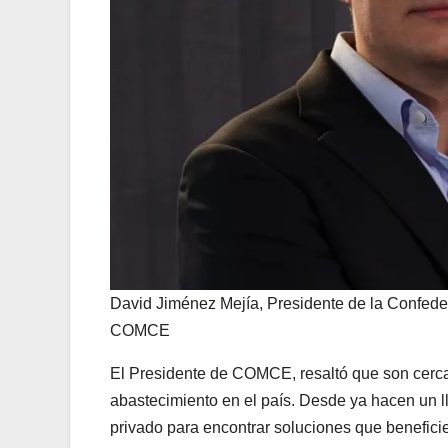
David Jiménez Mejía, Presidente de la Confeder
COMCE
El Presidente de COMCE, resaltó que son cerca
abastecimiento en el país. Desde ya hacen un ll
privado para encontrar soluciones que beneficie