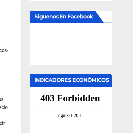
Siguenos En Facebook
cos-
INDICADORES ECONÓMICOS
os
ecio
ir,