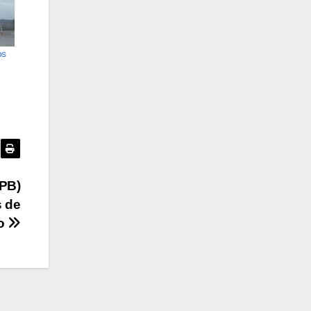
os
CPB)
s de
co