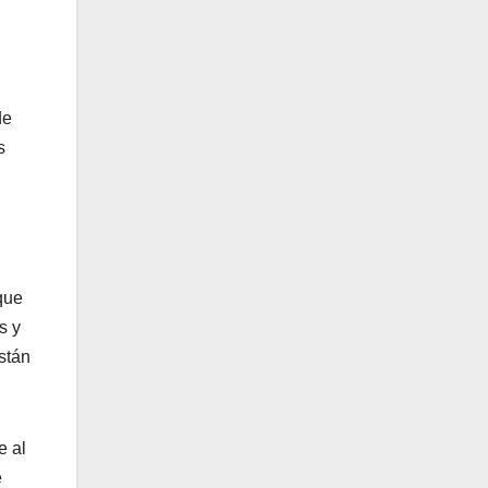
de
s
que
s y
stán
e al
e