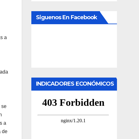
Siguenos En Facebook
s a
rada
INDICADORES ECONÓMICOS
 se
n
s a
a de