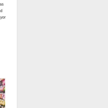
nas
ad
ayor