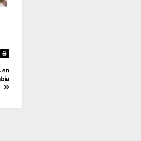
s en
mbia