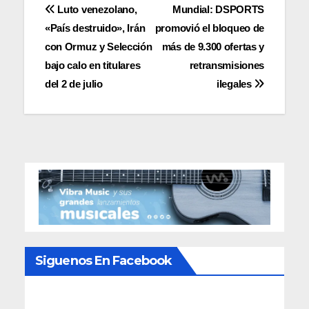
Navegación
Luto venezolano,
Mundial: DSPORTS
«País destruido», Irán
promovió el bloqueo de
de
con Ormuz y Selección
más de 9.300 ofertas y
entradas
bajo calo en titulares
retransmisiones
del 2 de julio
ilegales
Siguenos En Facebook