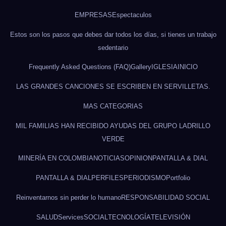
EMPRESAS
Espectaculos
Estos son los pasos que debes dar todos los días, si tienes un trabajo
sedentario
Frequently Asked Questions (FAQ)
Gallery
IGLESIA
INICIO
LAS GRANDES CANCIONES SE ESCRIBEN EN SERVILLETAS.
MAS CATEGORIAS
MIL FAMILIAS HAN RECIBIDO AYUDAS DEL GRUPO LADRILLO
VERDE
MINERÍA EN COLOMBIA
NOTICIAS
OPINION
PANTALLA & DIAL
PANTALLA & DIAL
PERFILES
PERIODISMO
Portfolio
Reinventarnos sin perder lo humano
RESPONSABILIDAD SOCIAL
SALUD
Services
SOCIAL
TECNOLOGÍA
TELEVISIÓN