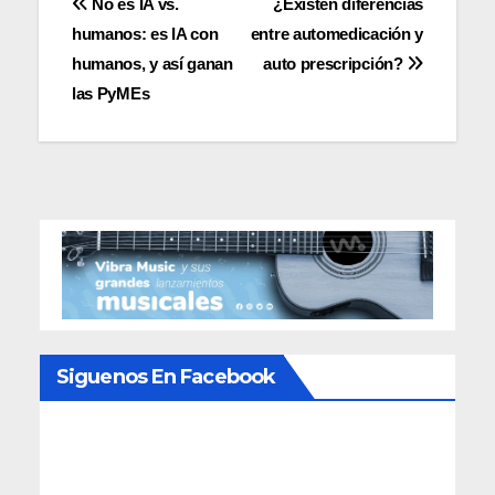
Navegación
No es IA vs.
¿Existen diferencias
humanos: es IA con
entre automedicación y
de
humanos, y así ganan
auto prescripción?
entradas
las PyMEs
Siguenos En Facebook