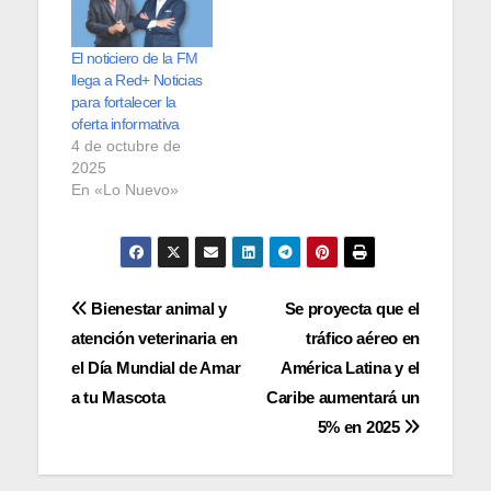
El noticiero de la FM
llega a Red+ Noticias
para fortalecer la
oferta informativa
4 de octubre de
2025
En «Lo Nuevo»
Navegación
Bienestar animal y
Se proyecta que el
atención veterinaria en
tráfico aéreo en
de
el Día Mundial de Amar
América Latina y el
entradas
a tu Mascota
Caribe aumentará un
5% en 2025