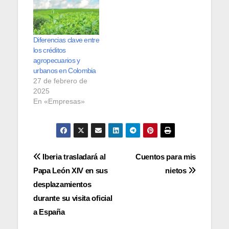
Diferencias clave entre
los créditos
agropecuarios y
urbanos en Colombia
27 de febrero de
2025
En «Empresas»
Navegación
Iberia trasladará al
Cuentos para mis
Papa León XIV en sus
nietos
de
desplazamientos
entradas
durante su visita oficial
a España