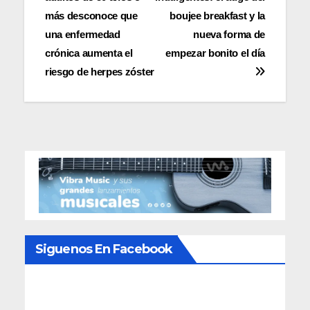
de
más desconoce que
boujee breakfast y la
entradas
una enfermedad
nueva forma de
crónica aumenta el
empezar bonito el día
riesgo de herpes zóster
Siguenos En Facebook