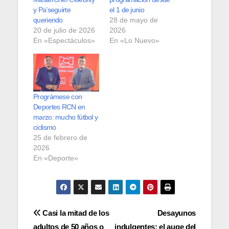
y Pa’seguirte
el 1 de junio
queriendo
28 de mayo de
20 de julio de 2026
2026
En «Espectáculos»
En «Lo Nuevo»
Prográmese con
Deportes RCN en
marzo: mucho fútbol y
ciclismo
25 de febrero de
2026
En «Deporte»
Navegación
Casi la mitad de los
Desayunos
adultos de 50 años o
indulgentes: el auge del