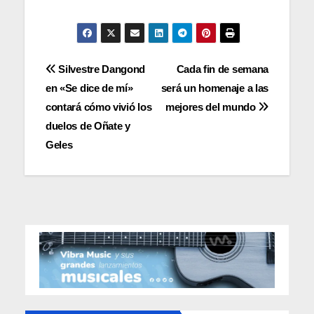
Navegación
Silvestre Dangond
Cada fin de semana
en «Se dice de mí»
será un homenaje a las
de
contará cómo vivió los
mejores del mundo
entradas
duelos de Oñate y
Geles