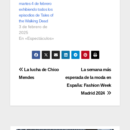
martes 4 de febrero
exhibiendo todos los
episodios de Tales of
the Walking Dead
3 de febrero de
2025
En «Espectáculos»
Navegación
La lucha de Chico
La semana más
Mendes
esperada de la moda en
de
España: Fashion Week
entradas
Madrid 2024