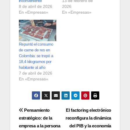
inconveniente”
13 de febrero de
8 de abril de 2026
2026
En «Empresas»
En «Empresas»
Repuntó el consumo
de carne de res en
Colombia: se trepó a
18,4 kilogramos por
habitante al año
7 de abril de 2026
En «Empresas»
Navegación
Pensamiento
El factoring electrónico
estratégico: de la
reconfigura la dinámica
de
empresa a la persona
del PIB y la economía