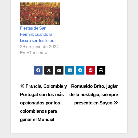
Fiestas de San
Fermín: cuando la
locura son los toros
29 de junio de 2024
En «Turismo»
Navegación
Francia, Colombia y
Romualdo Brito, juglar
Portugal son los más
de la nostalgia, siempre
de
opcionados por los
presente en Sayco
entradas
colombianos para
ganar el Mundial