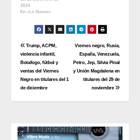
2024
En «Lo Nuevo»
Navegación
Trump, ACPM,
Viernes negro, Rusia,
violencia infantil,
España, Venezuela,
de
Botafogo, fútbol y
Petro, Jep, Silvia Pinal
entradas
ventas del Viernes
y Unión Magdalena en
Negro en titulares del 1
titulares del 29 de
de diciembre
noviembre