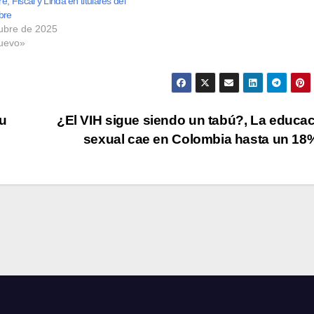
, Fiscal y Linda en titulares del
bre
ubre de 2025
uevo»
tu
¿El VIH sigue siendo un tabú?, La educa
sexual cae en Colombia hasta un 1