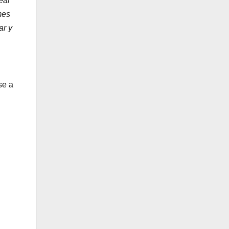
eal
mes
ar y
se a