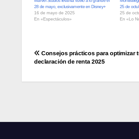
Marvel Studios levanta vuelo a lo grande el
Montealegre
28 de mayo, exclusivamente en Disney+
25 de octu
16 de mayo de 2025
25 de oct
En «Espectáculos»
En «Lo N
Navegación
Consejos prácticos para optimizar 
declaración de renta 2025
de
entradas