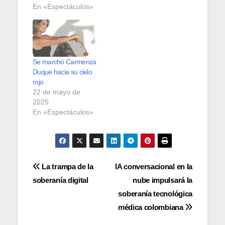
En «Espectáculos»
Se marchó Carmenza
Duque hacia su cielo
rojo
22 de mayo de
2025
En «Espectáculos»
Navegación
La trampa de la
IA conversacional en la
soberanía digital
nube impulsará la
de
soberanía tecnológica
entradas
médica colombiana