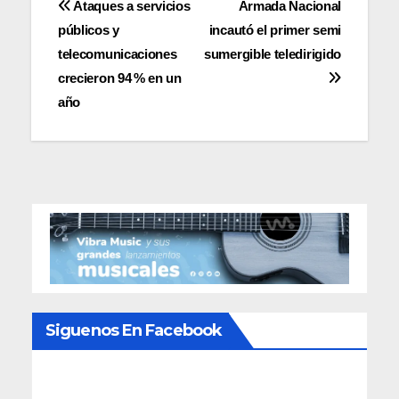
Navegación
Ataques a servicios
Armada Nacional
públicos y
incautó el primer semi
de
telecomunicaciones
sumergible teledirigido
entradas
crecieron 94 % en un
año
Siguenos En Facebook