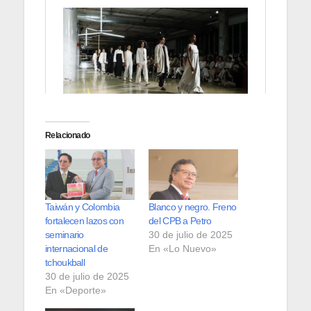
Relacionado
Taiwán y Colombia
Blanco y negro. Freno
fortalecen lazos con
del CPB a Petro
seminario
30 de julio de 2025
internacional de
En «Lo Nuevo»
tchoukball
30 de julio de 2025
En «Deporte»