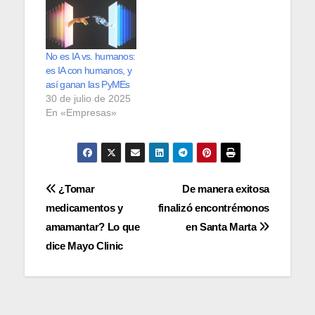
No es IA vs. humanos:
es IA con humanos, y
así ganan las PyMEs
30 de julio de 2025
En «Empresas»
Navegación
¿Tomar
De manera exitosa
medicamentos y
finalizó encontrémonos
de
amamantar? Lo que
en Santa Marta
entradas
dice Mayo Clinic