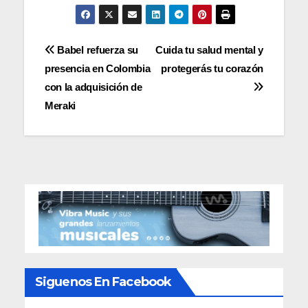
Navegación
Babel refuerza su
Cuida tu salud mental y
presencia en Colombia
protegerás tu corazón
de
con la adquisición de
entradas
Meraki
Siguenos En Facebook