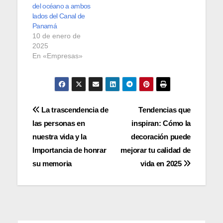
del océano a ambos
lados del Canal de
Panamá
10 de enero de
2025
En «Empresas»
Navegación
La trascendencia de
Tendencias que
las personas en
inspiran: Cómo la
de
nuestra vida y la
decoración puede
entradas
Importancia de honrar
mejorar tu calidad de
su memoria
vida en 2025