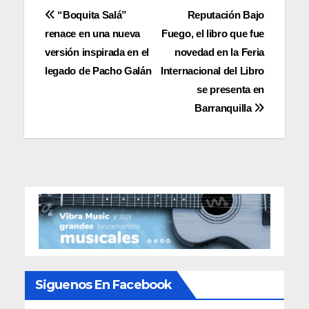
Navegación
“Boquita Salá”
Reputación Bajo
renace en una nueva
Fuego, el libro que fue
de
versión inspirada en el
novedad en la Feria
entradas
legado de Pacho Galán
Internacional del Libro
se presenta en
Barranquilla
Siguenos En Facebook