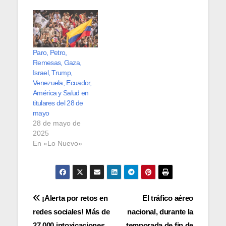
Paro, Petro,
Remesas, Gaza,
Israel, Trump,
Venezuela, Ecuador,
América y Salud en
titulares del 28 de
mayo
28 de mayo de
2025
En «Lo Nuevo»
Navegación
¡Alerta por retos en
El tráfico aéreo
redes sociales! Más de
nacional, durante la
de
27.000 intoxicaciones
temporada de fin de