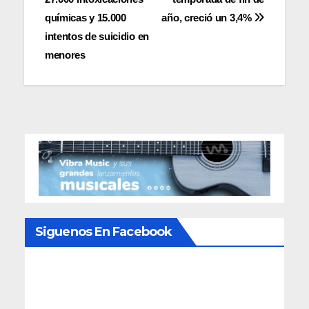
entradas
químicas y 15.000
año, creció un 3,4%
intentos de suicidio en
menores
Siguenos En Facebook