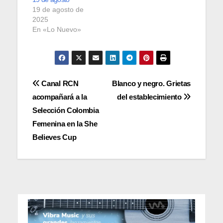
19 de agosto de
2025
En «Lo Nuevo»
Navegación
Canal RCN
Blanco y negro. Grietas
acompañará a la
del establecimiento
de
Selección Colombia
entradas
Femenina en la She
Believes Cup