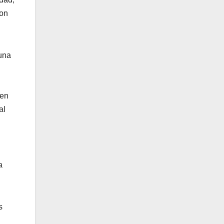
con
 una
 en
al
a
s