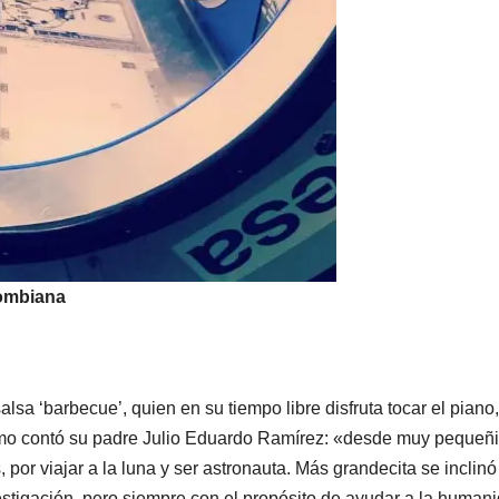
lombiana
lsa ‘barbecue’, quien en su tiempo libre disfruta tocar el piano,
o contó su padre Julio Eduardo Ramírez: «desde muy pequeñi
 por viajar a la luna y ser astronauta. Más grandecita se inclinó
nvestigación, pero siempre con el propósito de ayudar a la human