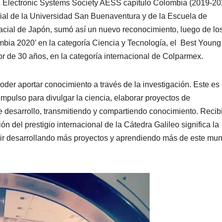
 & Electronic Systems Society AESS capítulo Colombia (2019-20
ial de la Universidad San Buenaventura y de la Escuela de
pacial de Japón, sumó así un nuevo reconocimiento, luego de lo
bia 2020’ en la categoría Ciencia y Tecnología, el Best Young
 de 30 años, en la categoría internacional de Colparmex.
poder aportar conocimiento a través de la investigación. Este es
mpulso para divulgar la ciencia, elaborar proyectos de
de desarrollo, transmitiendo y compartiendo conocimiento. Recibi
 del prestigio internacional de la Cátedra Galileo significa la
guir desarrollando más proyectos y aprendiendo más de este mu