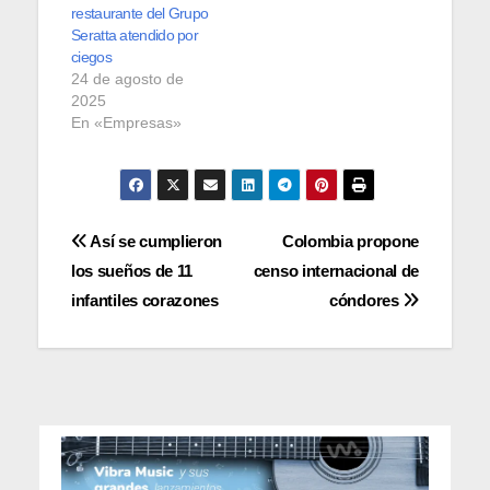
restaurante del Grupo
Seratta atendido por
ciegos
24 de agosto de
2025
En «Empresas»
Navegación
Así se cumplieron
Colombia propone
los sueños de 11
censo internacional de
de
infantiles corazones
cóndores
entradas