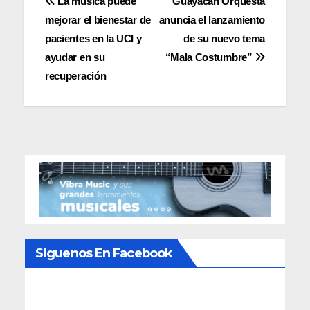
Navegación
La música puede
Guayacán Orquesta
mejorar el bienestar de
anuncia el lanzamiento
de
pacientes en la UCI y
de su nuevo tema
entradas
ayudar en su
“Mala Costumbre”
recuperación
Siguenos En Facebook